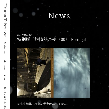
Uruma Takezawa
News
2017/07/30
特別版「旅情熱帯夜〈00〉-Portugal-」
Statement
Gallery
About
Books & Exhibiton
※完売御礼！増刷の予定はありません。