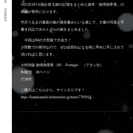
1021日103カ国を巡る旅の記憶をまとめた旅本「旅情熱帯夜」の
Contact
続編が発売になります。
竹沢うるまの最新の旅の報告書みたいな感じで、大量の写真と手
書き日記でポルトガルの旅をまとめました。
今回はB4の大型版で大迫力！
少部数での発刊なので、ぜひ品切れになる前に早めに手に入れて
頂ければと思います。
※特別版 旅情熱帯夜〈00〉-Portugal- （アタシ社）
B4変型 30ページ
1728円
ご購入はこちらから。サイン入りです！
https://kamitoatashi.fashionstore.jp/items/7705912