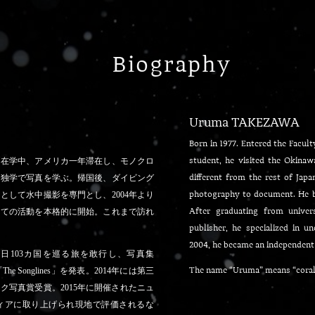
Biography
Uruma TAKEZAWA
Born in 1977. Entered the Facult
。在学中、アメリカ一年滞在し、モノクロ
student, he visited the Okina
ら独学で写真を学ぶ。帰国後、ダイビング
different from the rest of Ja
として水中撮影を専門とし、2004年より
photography to document. He b
しての活動を本格的に開始。これまで訪れ
After graduating from univers
publisher, he specialized in u
2004, he became an independent
021日103カ国を巡る旅を敢行し、写真集
he Songlines」を発表。2014年には第三
The name “Uruma” means “coral i
ク写真賞受賞。2015年に開催されたニュ
ィアに取り上げられ現地で評価されるな