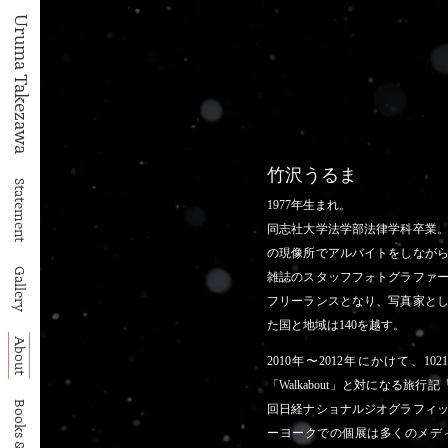
Uruma Takezawa
竹沢うるま
Statement
1977年生まれ。
同志社大学法学部法律学科卒業
の現像所でアルバイトをしなが
Gallery
雑誌のスタッフフォトグラファー
フリーランスとなり、写真家と
た国と地域は140を越す。
About
2010年〜2012年にかけて、1
「Walkabout」と対になる旅行記「T
回日経ナショナルジオグラフィッ
ーヨークでの個展は多くのメデ