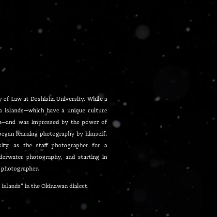
y of Law at Doshisha University. While a
wa islands—which have a unique culture
pan—and was impressed by the power of
egan learning photography by himself.
ity, as the staff photographer for a
nderwater photography, and starting in
 photographer.
slands” in the Okinawan dialect.